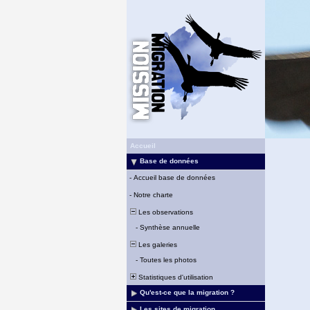
Accueil
Base de données
-
Accueil base de données
-
Notre charte
Les observations
-
Synthèse annuelle
Les galeries
-
Toutes les photos
Statistiques d'utilisation
Qu'est-ce que la migration ?
Les sites de migration