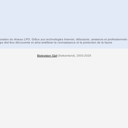
boration du réseau LPO. Grâce aux technologies Internet, débutants, amateurs et professionnels 
s réel leur découverte et ainsi améliorer la connaissance et la protection de la faune
Biolovision Sàrl
(Switzerland), 2003-2026