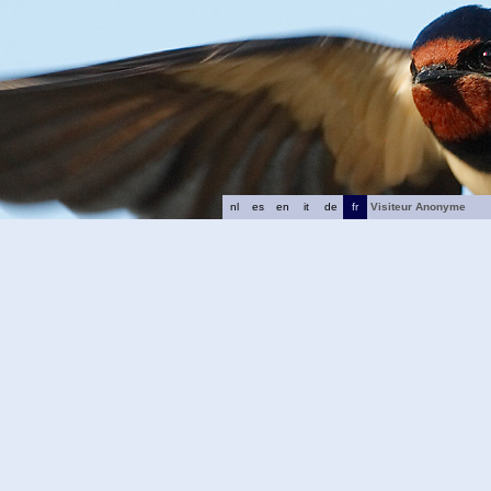
nl
es
en
it
de
fr
Visiteur Anonyme