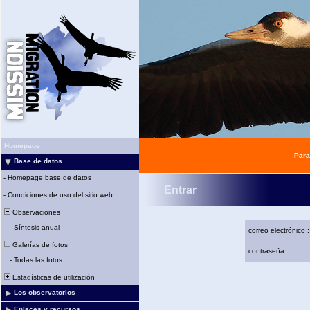
Homepage
Para
Base de datos
-
Homepage base de datos
Entrar
-
Condiciones de uso del sitio web
Observaciones
-
Síntesis anual
correo electrónico :
Galerías de fotos
contraseña :
-
Todas las fotos
Estadísticas de utilización
Los observatorios
Enlaces y recursos