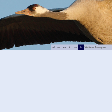
nl
es
en
it
de
fr
Visiteur Anonyme