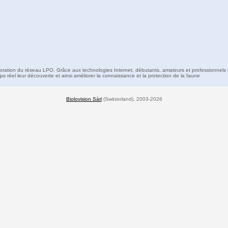
boration du réseau LPO. Grâce aux technologies Internet, débutants, amateurs et professionnels 
s réel leur découverte et ainsi améliorer la connaissance et la protection de la faune
Biolovision Sàrl
(Switzerland), 2003-2026