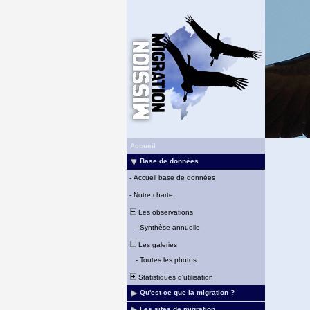
Accueil
Base de données
-
Accueil base de données
-
Notre charte
Les observations
-
Synthèse annuelle
Les galeries
-
Toutes les photos
Statistiques d'utilisation
Qu'est-ce que la migration ?
Les sites de migration