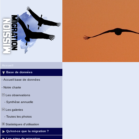
Accueil
Base de données
-
Accueil base de données
-
Notre charte
Les observations
-
Synthèse annuelle
Les galeries
-
Toutes les photos
Statistiques d'utilisation
Qu'est-ce que la migration ?
Les sites de migration