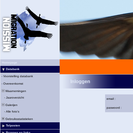
Homepage
Databank
-
Voorstelling databank
Inloggen
-
Overeenkomst
Waarnemingen
-
Jaaroverzicht
email :
Galerijen
paswoord :
-
Alle foto's
Gebruiksstatistieken
Telposten
Bronnen en links