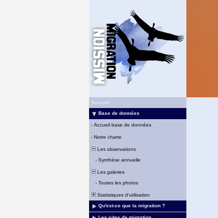
Accueil
Base de données
-
Accueil base de données
-
Notre charte
Les observations
-
Synthèse annuelle
Les galeries
-
Toutes les photos
Statistiques d'utilisation
Qu'est-ce que la migration ?
Les sites de migration