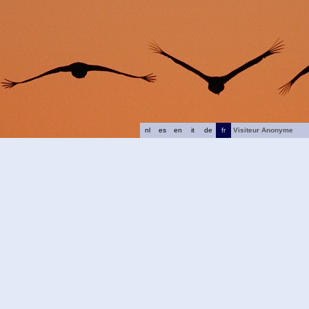
nl
es
en
it
de
fr
Visiteur Anonyme