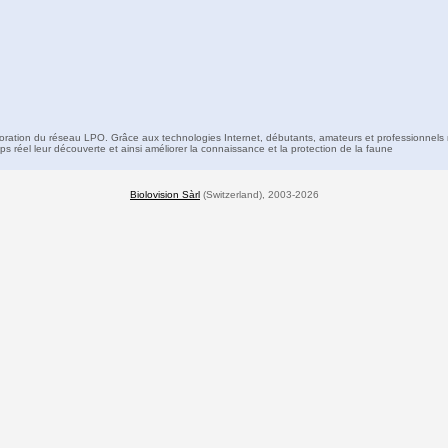
boration du réseau LPO. Grâce aux technologies Internet, débutants, amateurs et professionnels 
s réel leur découverte et ainsi améliorer la connaissance et la protection de la faune
Biolovision Sàrl
(Switzerland), 2003-2026