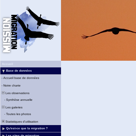
Accueil
Base de données
-
Accueil base de données
-
Notre charte
Les observations
-
Synthèse annuelle
Les galeries
-
Toutes les photos
Statistiques d'utilisation
Qu'est-ce que la migration ?
Les sites de migration