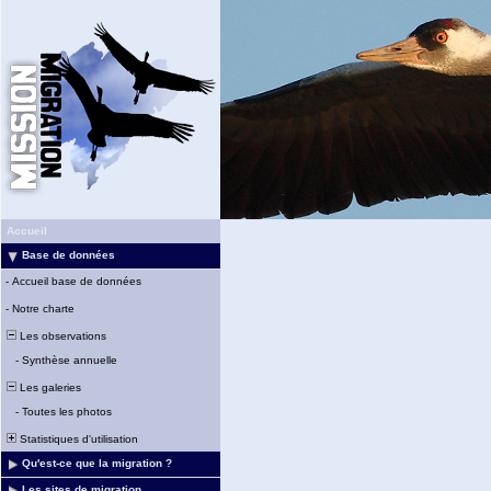
Accueil
Base de données
-
Accueil base de données
-
Notre charte
Les observations
-
Synthèse annuelle
Les galeries
-
Toutes les photos
Statistiques d'utilisation
Qu'est-ce que la migration ?
Les sites de migration