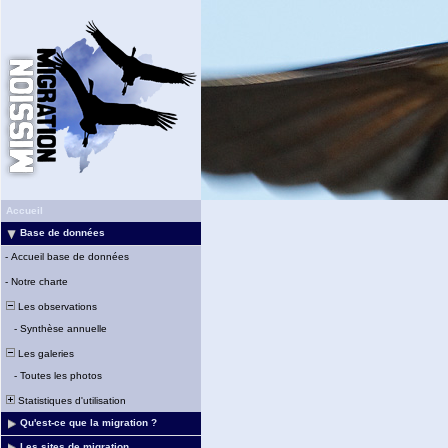
Accueil
Base de données
-
Accueil base de données
-
Notre charte
Les observations
-
Synthèse annuelle
Les galeries
-
Toutes les photos
Statistiques d'utilisation
Qu'est-ce que la migration ?
Les sites de migration