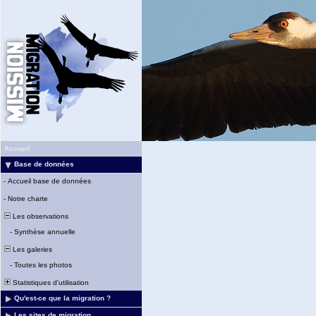
Accueil
Base de données
-
Accueil base de données
-
Notre charte
Les observations
-
Synthèse annuelle
Les galeries
-
Toutes les photos
Statistiques d'utilisation
Qu'est-ce que la migration ?
Les sites de migration