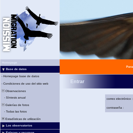
Homepage
Para
Base de datos
-
Homepage base de datos
Entrar
-
Condiciones de uso del sitio web
Observaciones
-
Síntesis anual
correo electrónico :
Galerías de fotos
contraseña :
-
Todas las fotos
Estadísticas de utilización
Los observatorios
Enlaces y recursos