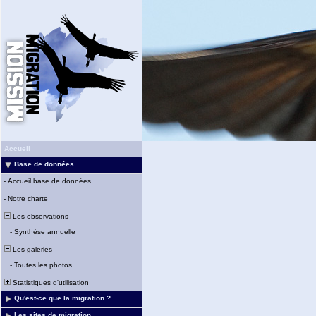
Accueil
Base de données
-
Accueil base de données
-
Notre charte
Les observations
-
Synthèse annuelle
Les galeries
-
Toutes les photos
Statistiques d'utilisation
Qu'est-ce que la migration ?
Les sites de migration