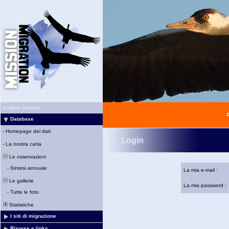
Pagina iniziale
Database
-
Homepage dei dati
Login
-
La nostra carta
Le osservazioni
-
Sintesi annuale
La mia e-mail :
Le gallerie
La mia password :
-
Tutte le foto
Statistiche
I siti di migrazione
Risorse e links