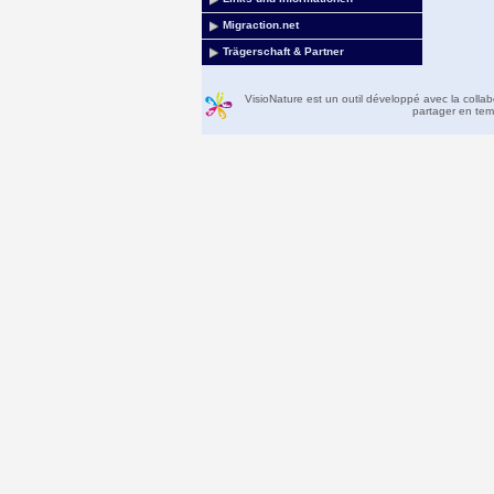
Migraction.net
Trägerschaft & Partner
VisioNature est un outil développé avec la colla
partager en temp