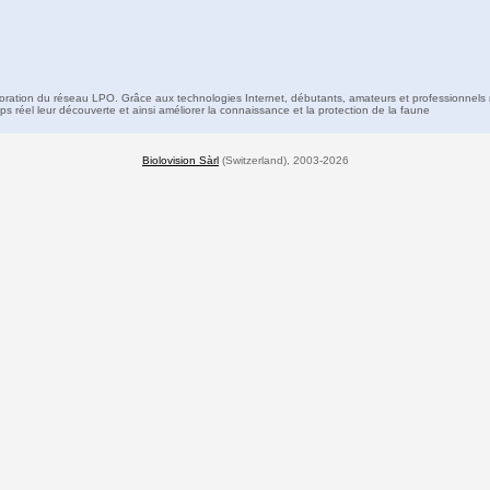
boration du réseau LPO. Grâce aux technologies Internet, débutants, amateurs et professionnels 
s réel leur découverte et ainsi améliorer la connaissance et la protection de la faune
Biolovision Sàrl
(Switzerland), 2003-2026