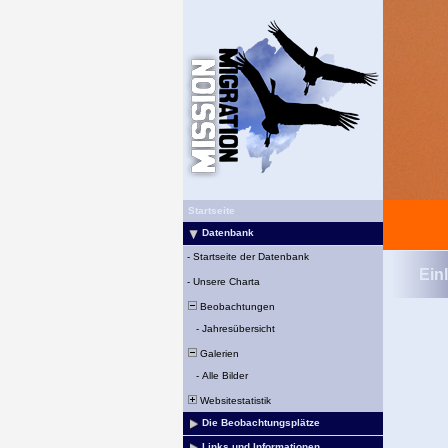
Startseite
Datenbank
-
Startseite der Datenbank
Ein
-
Unsere Charta
Beobachtungen
-
Jahresübersicht
Galerien
-
Alle Bilder
Websitestatistik
Die Beobachtungsplätze
Links und Informationen