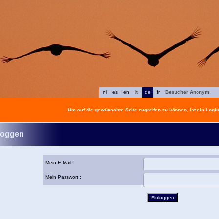
nl
es
en
it
de
fr
Besucher Anonym
Um auf die gewünschte Seite zugreifen zu können, ist ein Login 
loggen
Mein E-Mail :
Mein Passwort :