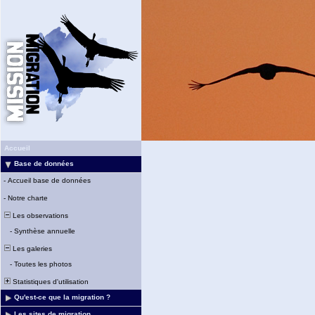
Accueil
Base de données
-
Accueil base de données
-
Notre charte
Les observations
-
Synthèse annuelle
Les galeries
-
Toutes les photos
Statistiques d'utilisation
Qu'est-ce que la migration ?
Les sites de migration