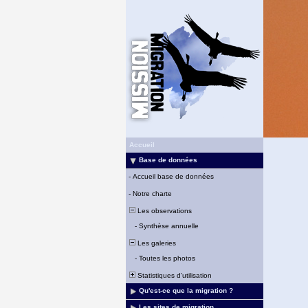
Accueil
Base de données
-
Accueil base de données
-
Notre charte
Les observations
-
Synthèse annuelle
Les galeries
-
Toutes les photos
Statistiques d'utilisation
Qu'est-ce que la migration ?
Les sites de migration