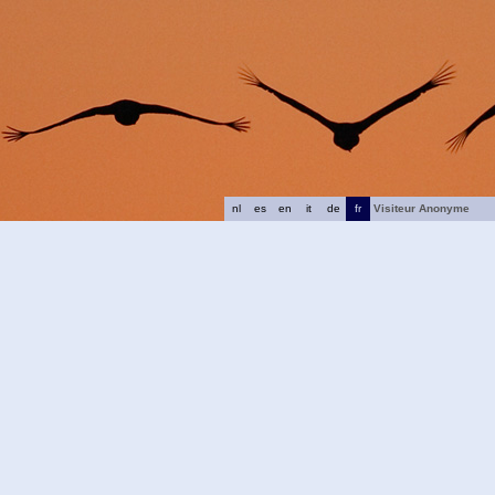
nl
es
en
it
de
fr
Visiteur Anonyme