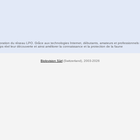
boration du réseau LPO. Grâce aux technologies Internet, débutants, amateurs et professionnels 
s réel leur découverte et ainsi améliorer la connaissance et la protection de la faune
Biolovision Sàrl
(Switzerland), 2003-2026