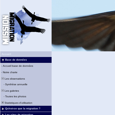
Accueil
Base de données
-
Accueil base de données
-
Notre charte
Les observations
-
Synthèse annuelle
Les galeries
-
Toutes les photos
Statistiques d'utilisation
Qu'est-ce que la migration ?
Les sites de migration