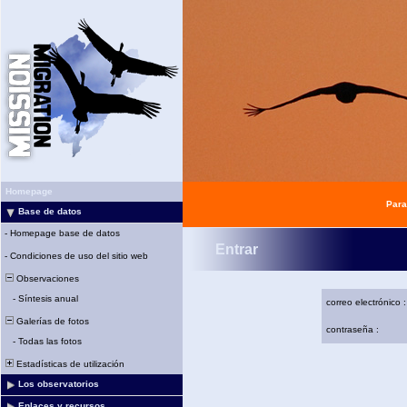
Homepage
Para
Base de datos
-
Homepage base de datos
Entrar
-
Condiciones de uso del sitio web
Observaciones
-
Síntesis anual
correo electrónico :
Galerías de fotos
contraseña :
-
Todas las fotos
Estadísticas de utilización
Los observatorios
Enlaces y recursos