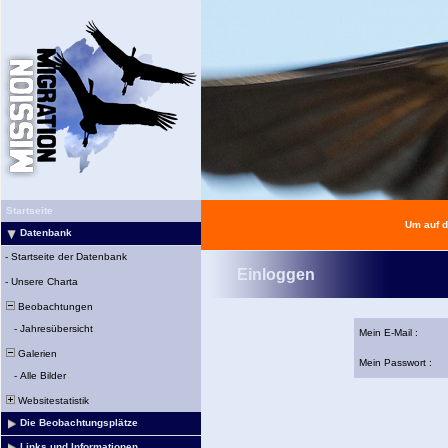
Startseite
Um auf d
Datenbank
-
Startseite der Datenbank
Einloggen
-
Unsere Charta
Beobachtungen
-
Jahresübersicht
Mein E-Mail :
Galerien
Mein Passwort :
-
Alle Bilder
Websitestatistik
Die Beobachtungsplätze
Links und Informationen