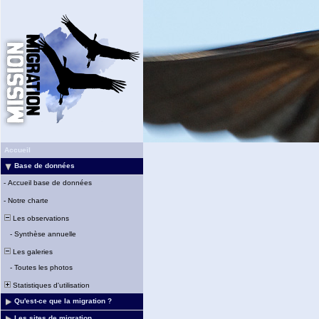
Accueil
Base de données
-
Accueil base de données
-
Notre charte
Les observations
-
Synthèse annuelle
Les galeries
-
Toutes les photos
Statistiques d'utilisation
Qu'est-ce que la migration ?
Les sites de migration