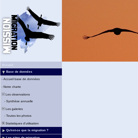
Accueil
Base de données
-
Accueil base de données
-
Notre charte
Les observations
-
Synthèse annuelle
Les galeries
-
Toutes les photos
Statistiques d'utilisation
Qu'est-ce que la migration ?
Les sites de migration