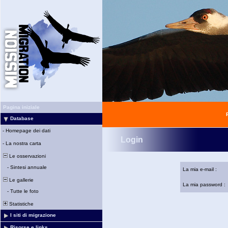
Pagina iniziale
Database
-
Homepage dei dati
Login
-
La nostra carta
Le osservazioni
-
Sintesi annuale
La mia e-mail :
Le gallerie
La mia password :
-
Tutte le foto
Statistiche
I siti di migrazione
Risorse e links