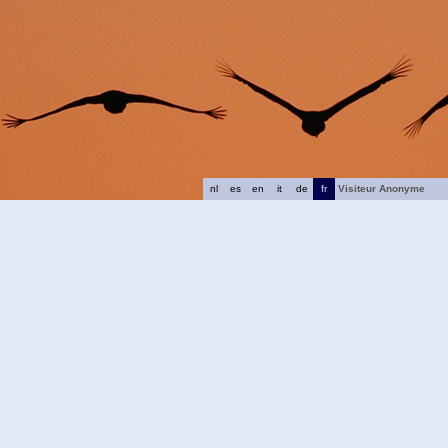
nl
es
en
it
de
fr
Visiteur Anonyme