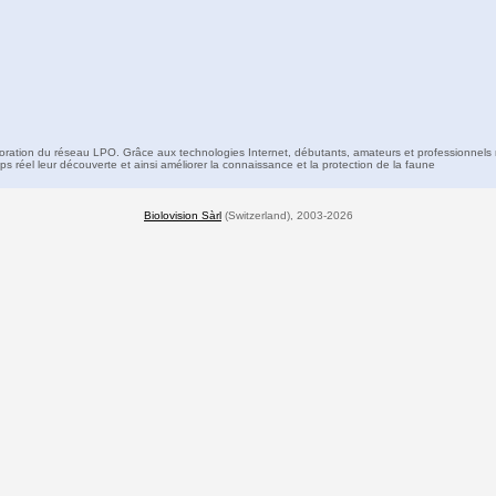
boration du réseau LPO. Grâce aux technologies Internet, débutants, amateurs et professionnels 
s réel leur découverte et ainsi améliorer la connaissance et la protection de la faune
Biolovision Sàrl
(Switzerland), 2003-2026