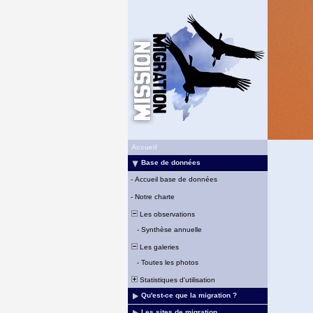
Accueil
Base de données
-
Accueil base de données
-
Notre charte
Les observations
-
Synthèse annuelle
Les galeries
-
Toutes les photos
Statistiques d'utilisation
Qu'est-ce que la migration ?
Les sites de migration