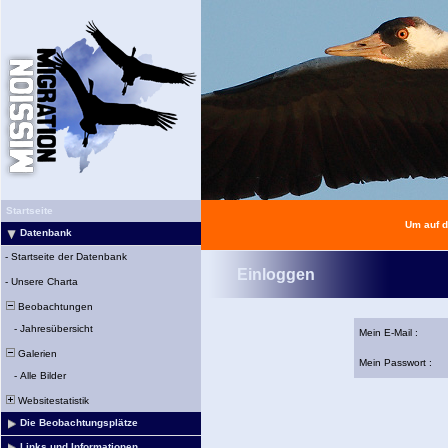
Startseite
Um auf d
Datenbank
-
Startseite der Datenbank
Einloggen
-
Unsere Charta
Beobachtungen
-
Jahresübersicht
Mein E-Mail :
Galerien
Mein Passwort :
-
Alle Bilder
Websitestatistik
Die Beobachtungsplätze
Links und Informationen