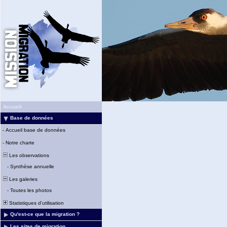
Accueil
Base de données
-
Accueil base de données
-
Notre charte
Les observations
-
Synthèse annuelle
Les galeries
-
Toutes les photos
Statistiques d'utilisation
Qu'est-ce que la migration ?
Les sites de migration