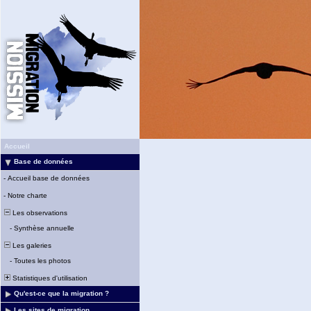
Accueil
Base de données
-
Accueil base de données
-
Notre charte
Les observations
-
Synthèse annuelle
Les galeries
-
Toutes les photos
Statistiques d'utilisation
Qu'est-ce que la migration ?
Les sites de migration