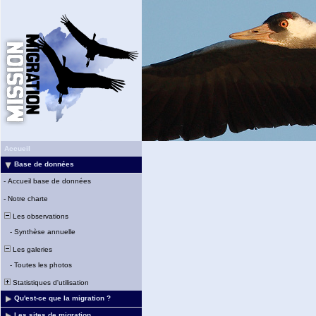
Accueil
Base de données
-
Accueil base de données
-
Notre charte
Les observations
-
Synthèse annuelle
Les galeries
-
Toutes les photos
Statistiques d'utilisation
Qu'est-ce que la migration ?
Les sites de migration