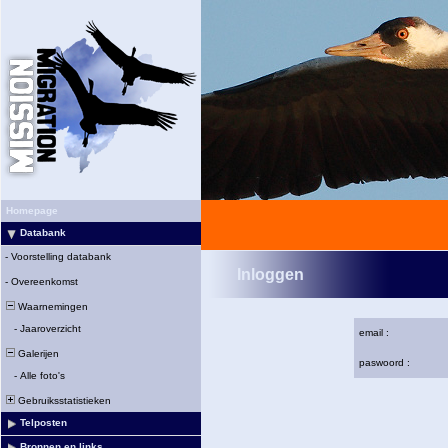
Homepage
Databank
-
Voorstelling databank
Inloggen
-
Overeenkomst
Waarnemingen
-
Jaaroverzicht
email :
Galerijen
paswoord :
-
Alle foto's
Gebruiksstatistieken
Telposten
Bronnen en links