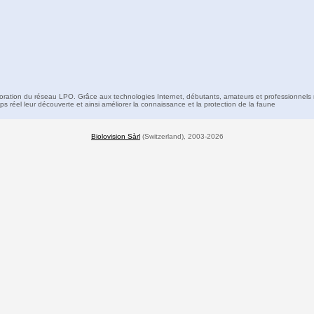
boration du réseau LPO. Grâce aux technologies Internet, débutants, amateurs et professionnels 
s réel leur découverte et ainsi améliorer la connaissance et la protection de la faune
Biolovision Sàrl
(Switzerland), 2003-2026