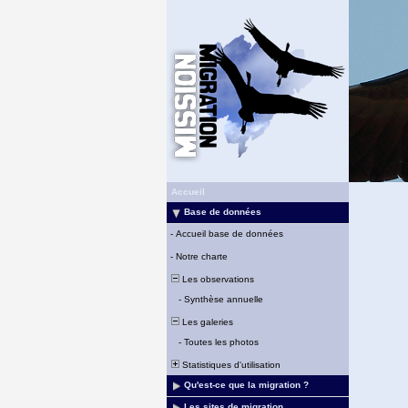
Accueil
Base de données
-
Accueil base de données
-
Notre charte
Les observations
-
Synthèse annuelle
Les galeries
-
Toutes les photos
Statistiques d'utilisation
Qu'est-ce que la migration ?
Les sites de migration