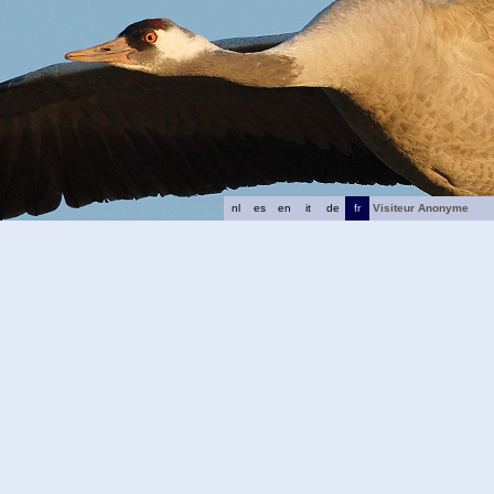
nl
es
en
it
de
fr
Visiteur Anonyme