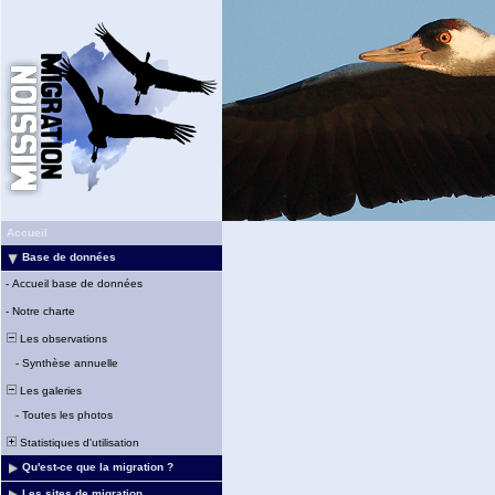
Accueil
Base de données
-
Accueil base de données
-
Notre charte
Les observations
-
Synthèse annuelle
Les galeries
-
Toutes les photos
Statistiques d'utilisation
Qu'est-ce que la migration ?
Les sites de migration