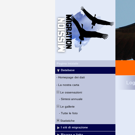
Pagina iniziale
Database
-
Homepage dei dati
Log
-
La nostra carta
Le osservazioni
-
Sintesi annuale
Le gallerie
-
Tutte le foto
Statistiche
I siti di migrazione
Risorse e links