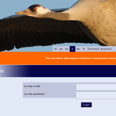
nl
es
en
it
de
fr
Visitatore Anonimo
Per accedere alla pagina richiesta è necessario connet
in
La mia e-mail :
La mia password :