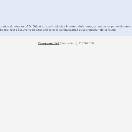
boration du réseau LPO. Grâce aux technologies Internet, débutants, amateurs et professionnels 
s réel leur découverte et ainsi améliorer la connaissance et la protection de la faune
Biolovision Sàrl
(Switzerland), 2003-2026