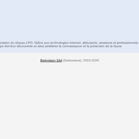
boration du réseau LPO. Grâce aux technologies Internet, débutants, amateurs et professionnels 
s réel leur découverte et ainsi améliorer la connaissance et la protection de la faune
Biolovision Sàrl
(Switzerland), 2003-2026