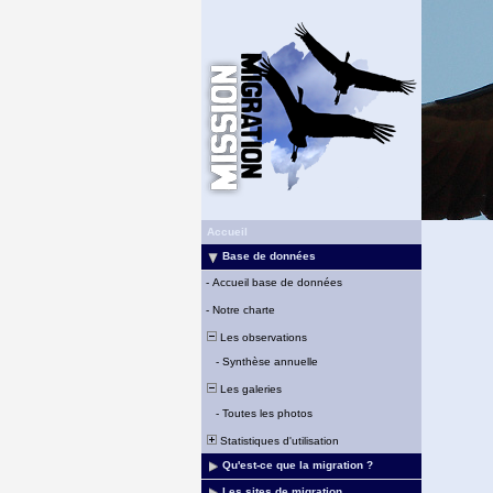
Accueil
Base de données
-
Accueil base de données
-
Notre charte
Les observations
-
Synthèse annuelle
Les galeries
-
Toutes les photos
Statistiques d'utilisation
Qu'est-ce que la migration ?
Les sites de migration