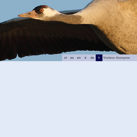
nl
es
en
it
de
fr
Visiteur Anonyme