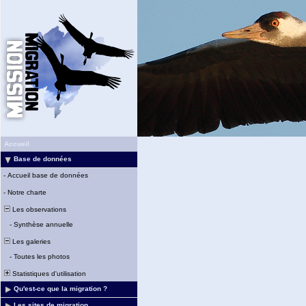
Accueil
Base de données
-
Accueil base de données
-
Notre charte
Les observations
-
Synthèse annuelle
Les galeries
-
Toutes les photos
Statistiques d'utilisation
Qu'est-ce que la migration ?
Les sites de migration