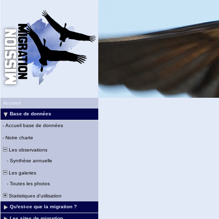
Accueil
Base de données
-
Accueil base de données
-
Notre charte
Les observations
-
Synthèse annuelle
Les galeries
-
Toutes les photos
Statistiques d'utilisation
Qu'est-ce que la migration ?
Les sites de migration