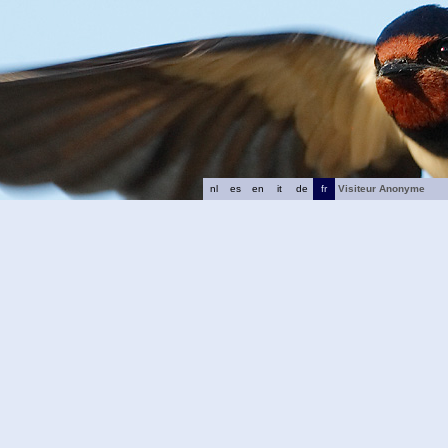
nl
es
en
it
de
fr
Visiteur Anonyme