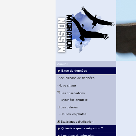
Accueil
Base de données
-
Accueil base de données
-
Notre charte
Les observations
-
Synthèse annuelle
Les galeries
-
Toutes les photos
Statistiques d'utilisation
Qu'est-ce que la migration ?
Les sites de migration