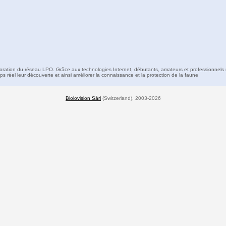
boration du réseau LPO. Grâce aux technologies Internet, débutants, amateurs et professionnels 
s réel leur découverte et ainsi améliorer la connaissance et la protection de la faune
Biolovision Sàrl
(Switzerland), 2003-2026