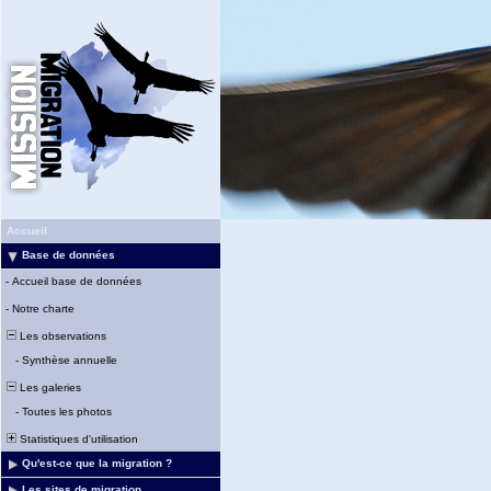
Accueil
Base de données
-
Accueil base de données
-
Notre charte
Les observations
-
Synthèse annuelle
Les galeries
-
Toutes les photos
Statistiques d'utilisation
Qu'est-ce que la migration ?
Les sites de migration