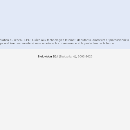
boration du réseau LPO. Grâce aux technologies Internet, débutants, amateurs et professionnels 
s réel leur découverte et ainsi améliorer la connaissance et la protection de la faune
Biolovision Sàrl
(Switzerland), 2003-2026