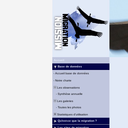
Accueil
Base de données
-
Accueil base de données
-
Notre charte
Les observations
-
Synthèse annuelle
Les galeries
-
Toutes les photos
Statistiques d'utilisation
Qu'est-ce que la migration ?
Les sites de migration