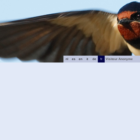
nl
es
en
it
de
fr
Visiteur Anonyme