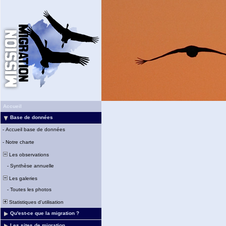
Accueil
Base de données
-
Accueil base de données
-
Notre charte
Les observations
-
Synthèse annuelle
Les galeries
-
Toutes les photos
Statistiques d'utilisation
Qu'est-ce que la migration ?
Les sites de migration