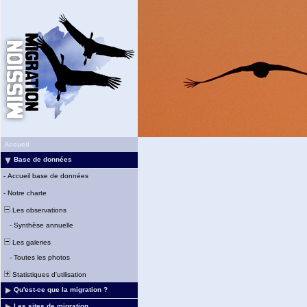
Accueil
Base de données
-
Accueil base de données
-
Notre charte
Les observations
-
Synthèse annuelle
Les galeries
-
Toutes les photos
Statistiques d'utilisation
Qu'est-ce que la migration ?
Les sites de migration