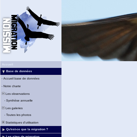
Accueil
Base de données
-
Accueil base de données
-
Notre charte
Les observations
-
Synthèse annuelle
Les galeries
-
Toutes les photos
Statistiques d'utilisation
Qu'est-ce que la migration ?
Les sites de migration