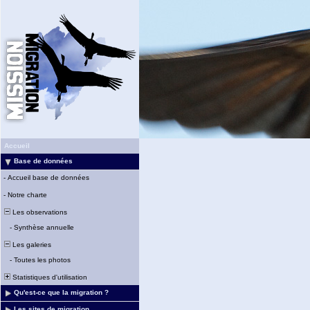
Accueil
Base de données
-
Accueil base de données
-
Notre charte
Les observations
-
Synthèse annuelle
Les galeries
-
Toutes les photos
Statistiques d'utilisation
Qu'est-ce que la migration ?
Les sites de migration