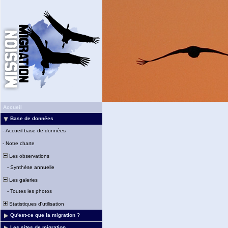
Accueil
Base de données
-
Accueil base de données
-
Notre charte
Les observations
-
Synthèse annuelle
Les galeries
-
Toutes les photos
Statistiques d'utilisation
Qu'est-ce que la migration ?
Les sites de migration