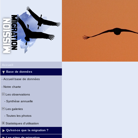
Accueil
Base de données
-
Accueil base de données
-
Notre charte
Les observations
-
Synthèse annuelle
Les galeries
-
Toutes les photos
Statistiques d'utilisation
Qu'est-ce que la migration ?
Les sites de migration