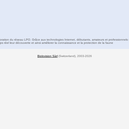
boration du réseau LPO. Grâce aux technologies Internet, débutants, amateurs et professionnels 
s réel leur découverte et ainsi améliorer la connaissance et la protection de la faune
Biolovision Sàrl
(Switzerland), 2003-2026