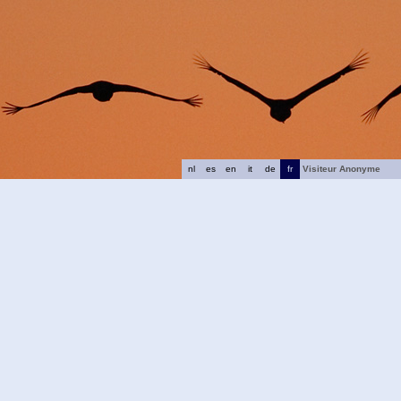
nl
es
en
it
de
fr
Visiteur Anonyme