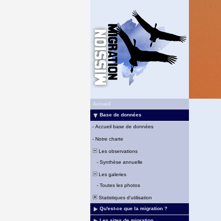
Accueil
Base de données
-
Accueil base de données
-
Notre charte
Les observations
-
Synthèse annuelle
Les galeries
-
Toutes les photos
Statistiques d'utilisation
Qu'est-ce que la migration ?
Les sites de migration