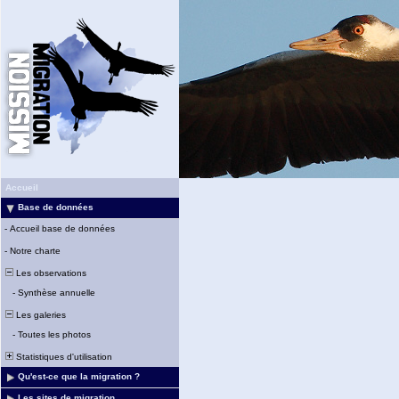
Accueil
Base de données
-
Accueil base de données
-
Notre charte
Les observations
-
Synthèse annuelle
Les galeries
-
Toutes les photos
Statistiques d'utilisation
Qu'est-ce que la migration ?
Les sites de migration