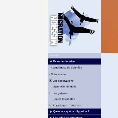
Accueil
Base de données
-
Accueil base de données
-
Notre charte
Les observations
-
Synthèse annuelle
Les galeries
-
Toutes les photos
Statistiques d'utilisation
Qu'est-ce que la migration ?
Les sites de migration