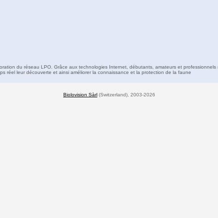
boration du réseau LPO. Grâce aux technologies Internet, débutants, amateurs et professionnels 
s réel leur découverte et ainsi améliorer la connaissance et la protection de la faune
Biolovision Sàrl
(Switzerland), 2003-2026