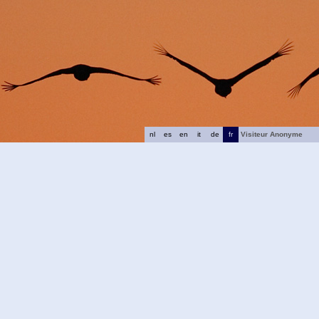
nl
es
en
it
de
fr
Visiteur Anonyme