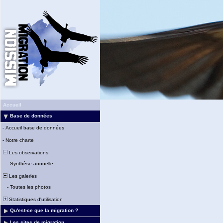
Accueil
Base de données
-
Accueil base de données
-
Notre charte
Les observations
-
Synthèse annuelle
Les galeries
-
Toutes les photos
Statistiques d'utilisation
Qu'est-ce que la migration ?
Les sites de migration