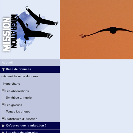
Accueil
Base de données
-
Accueil base de données
-
Notre charte
Les observations
-
Synthèse annuelle
Les galeries
-
Toutes les photos
Statistiques d'utilisation
Qu'est-ce que la migration ?
Les sites de migration