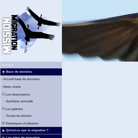
Accueil
Base de données
-
Accueil base de données
-
Notre charte
Les observations
-
Synthèse annuelle
Les galeries
-
Toutes les photos
Statistiques d'utilisation
Qu'est-ce que la migration ?
Les sites de migration