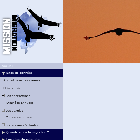
Accueil
Base de données
-
Accueil base de données
-
Notre charte
Les observations
-
Synthèse annuelle
Les galeries
-
Toutes les photos
Statistiques d'utilisation
Qu'est-ce que la migration ?
Les sites de migration